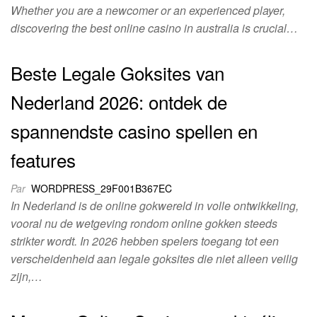
Whether you are a newcomer or an experienced player,
discovering the best online casino in australia is crucial…
Beste Legale Goksites van
Nederland 2026: ontdek de
spannendste casino spellen en
features
Par
WORDPRESS_29F001B367EC
In Nederland is de online gokwereld in volle ontwikkeling,
vooral nu de wetgeving rondom online gokken steeds
strikter wordt. In 2026 hebben spelers toegang tot een
verscheidenheid aan legale goksites die niet alleen veilig
zijn,…